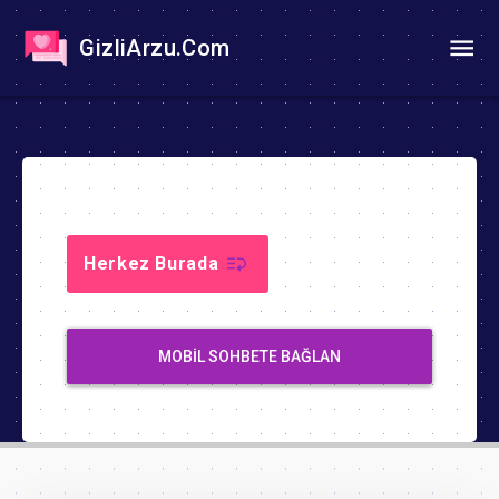
GizliArzu.Com
Herkez Burada
MOBIL SOHBETE BAĞLAN