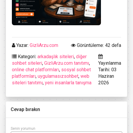
Yazar:
GizliArzu.com
Görüntüleme: 42 defa
Kategori:
arkadaşlık siteleri
,
diğer
sohbet siteleri
,
GizliArzu.com tanıtımı
,
Yayınlanma
online chat platformları
,
sosyal sohbet
Tarihi: 03
platformları
,
uygulamasızsohbet
,
web
Haziran
siteleri tanıtımı
,
yeni insanlarla tanışma
2026
Cevap bırakın
Senin yorumun