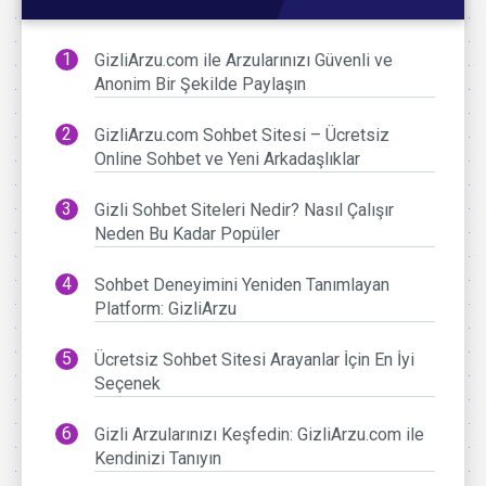
GizliArzu.com ile Arzularınızı Güvenli ve
Anonim Bir Şekilde Paylaşın
GizliArzu.com Sohbet Sitesi – Ücretsiz
Online Sohbet ve Yeni Arkadaşlıklar
Gizli Sohbet Siteleri Nedir? Nasıl Çalışır
Neden Bu Kadar Popüler
Sohbet Deneyimini Yeniden Tanımlayan
Platform: GizliArzu
Ücretsiz Sohbet Sitesi Arayanlar İçin En İyi
Seçenek
Gizli Arzularınızı Keşfedin: GizliArzu.com ile
Kendinizi Tanıyın