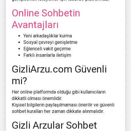
Online Sohbetin
Avantajları
Yeni arkadaşlıklar kurma
Sosyal çevreyi genişletme
Eğlenceli vakit geçirme
Farklı insanlarla iletişim
GizliArzu.com Güvenli
mi?
Her online platformda olduğu gibi kullanıcıların
dikkatli olması önemlidir.
Kişisel bilgilerin paylaşılmaması önerilir ve güvenli
sohbet kuralları her zaman dikkate alınmalıdır.
Gizli Arzular Sohbet