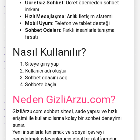
Ücretsiz Sohbet:
Ücret ödemeden sohbet
imkanı
Hızlı Mesajlaşma:
Anlık iletişim sistemi
Mobil Uyum:
Telefon ve tablet desteği
Sohbet Odaları:
Farklı insanlarla tanışma
fırsatı
Nasıl Kullanılır?
Siteye giriş yap
Kullanıcı adı oluştur
Sohbet odasını seç
Sohbete başla
Neden GizliArzu.com?
GizliArzu.com sohbet sitesi, sade yapısı ve hızlı
erişimi ile kullanıcılarına kolay bir sohbet deneyimi
sunar.
Yeni insanlarla tanışmak ve sosyal çevreyi
genişletmek isteyenler için ideal bir platformdur.