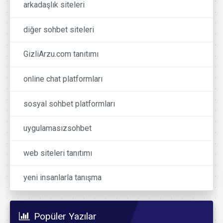
arkadaşlık siteleri
diğer sohbet siteleri
GizliArzu.com tanıtımı
online chat platformları
sosyal sohbet platformları
uygulamasızsohbet
web siteleri tanıtımı
yeni insanlarla tanışma
Popüler Yazılar