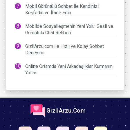
Mobil Görüntülü Sohbet ile Kendinizi
Keşfedin ve İfade Edin
Mobilde Sosyalleşmenin Yeni Yolu: Sesli ve
Görüntülü Chat Rehberi
GizliArzu.com ile Hızlı ve Kolay Sohbet
Deneyimi
Online Ortamda Yeni Arkadaşlıklar Kurmanın
Yolları
GizliArzu.Com