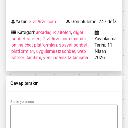
Yazar:
GizliArzu.com
Görüntüleme: 247 defa
Kategori:
arkadaşlık siteleri
,
diğer
sohbet siteleri
,
GizliArzu.com tanıtımı
,
Yayınlanma
online chat platformları
,
sosyal sohbet
Tarihi: 11
platformları
,
uygulamasızsohbet
,
web
Nisan
siteleri tanıtımı
,
yeni insanlarla tanışma
2026
Cevap bırakın
Senin yorumun