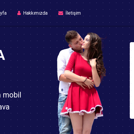
(current)
yfa
Hakkımızda
İletişim
A
n mobil
ava