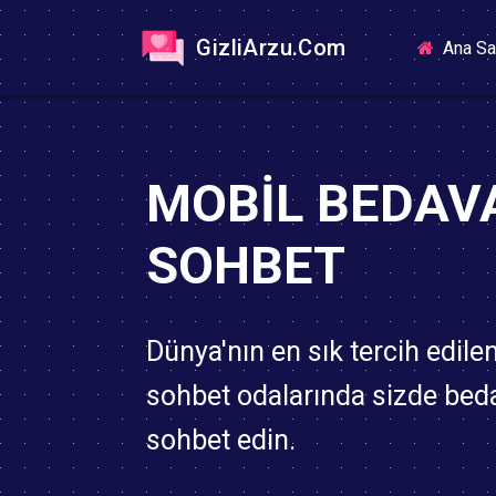
GizliArzu.Com
Ana Sa
MOBIL BEDAV
SOHBET
Dünya'nın en sık tercih edile
sohbet odalarında sizde bed
sohbet edin.