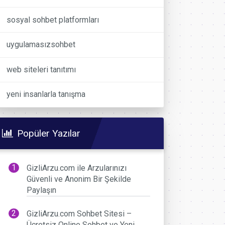
sosyal sohbet platformları
uygulamasızsohbet
web siteleri tanıtımı
yeni insanlarla tanışma
Popüler Yazılar
GizliArzu.com ile Arzularınızı
Güvenli ve Anonim Bir Şekilde
Paylaşın
GizliArzu.com Sohbet Sitesi –
Ücretsiz Online Sohbet ve Yeni