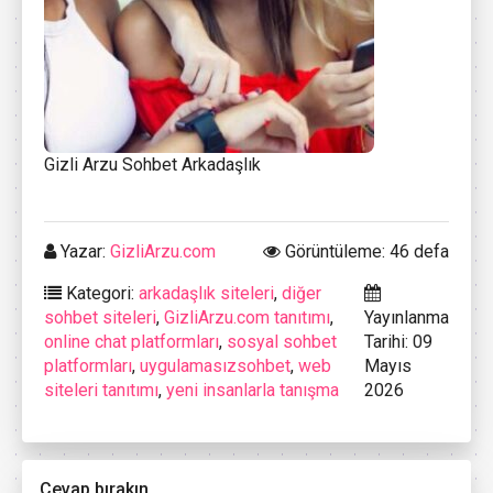
Gizli Arzu Sohbet Arkadaşlık
Yazar:
GizliArzu.com
Görüntüleme: 46 defa
Kategori:
arkadaşlık siteleri
,
diğer
sohbet siteleri
,
GizliArzu.com tanıtımı
,
Yayınlanma
online chat platformları
,
sosyal sohbet
Tarihi: 09
platformları
,
uygulamasızsohbet
,
web
Mayıs
siteleri tanıtımı
,
yeni insanlarla tanışma
2026
Cevap bırakın