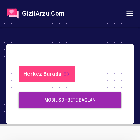
GizliArzu.Com
Herkez Burada
MOBIL SOHBETE BAĞLAN