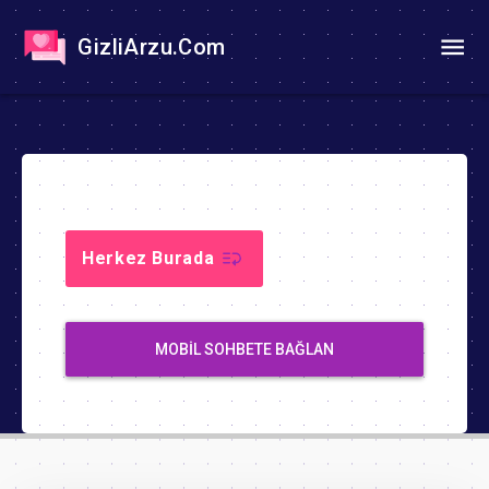
GizliArzu.Com
Herkez Burada
MOBIL SOHBETE BAĞLAN