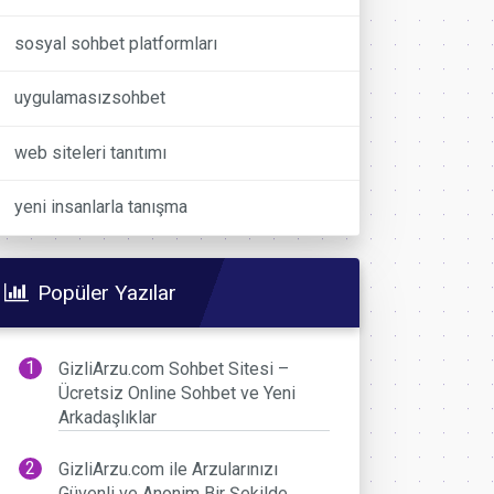
sosyal sohbet platformları
uygulamasızsohbet
web siteleri tanıtımı
yeni insanlarla tanışma
Popüler Yazılar
GizliArzu.com Sohbet Sitesi –
Ücretsiz Online Sohbet ve Yeni
Arkadaşlıklar
GizliArzu.com ile Arzularınızı
Güvenli ve Anonim Bir Şekilde