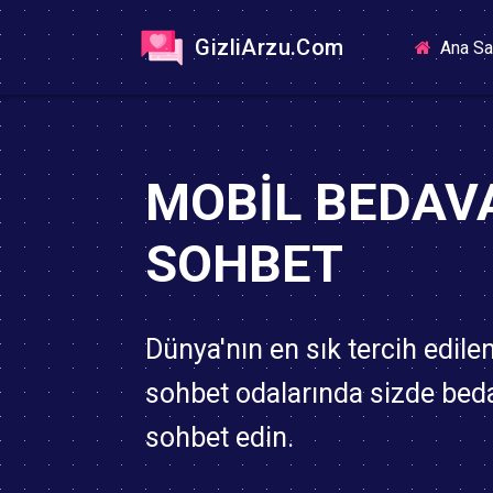
GizliArzu.Com
Ana Sa
MOBIL BEDAV
SOHBET
Dünya'nın en sık tercih edile
sohbet odalarında sizde bed
sohbet edin.