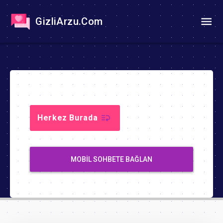
GizliArzu.Com
Herkez Burada
MOBIL SOHBETE BAĞLAN