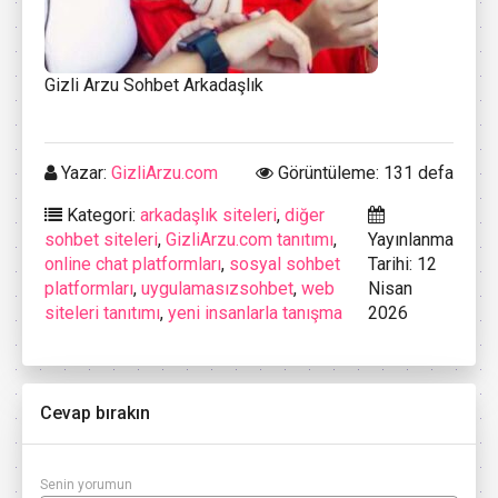
Gizli Arzu Sohbet Arkadaşlık
Yazar:
GizliArzu.com
Görüntüleme: 131 defa
Kategori:
arkadaşlık siteleri
,
diğer
sohbet siteleri
,
GizliArzu.com tanıtımı
,
Yayınlanma
online chat platformları
,
sosyal sohbet
Tarihi: 12
platformları
,
uygulamasızsohbet
,
web
Nisan
siteleri tanıtımı
,
yeni insanlarla tanışma
2026
Cevap bırakın
Senin yorumun