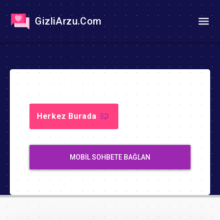
GizliArzu.Com
Herkez Burada
MOBIL SOHBETE BAĞLAN