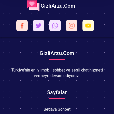
GizliArzu.Com
GizliArzu.Com
Türkiye'nin en iyi mobil sohbet ve sesli chat hizmeti
vermeye devam ediyoruz..
Sayfalar
Bedava Sohbet