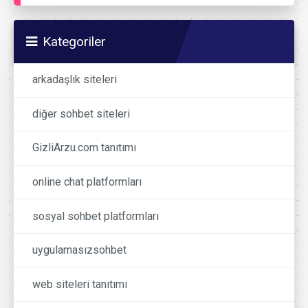
Kategoriler
arkadaşlık siteleri
diğer sohbet siteleri
GizliArzu.com tanıtımı
online chat platformları
sosyal sohbet platformları
uygulamasızsohbet
web siteleri tanıtımı