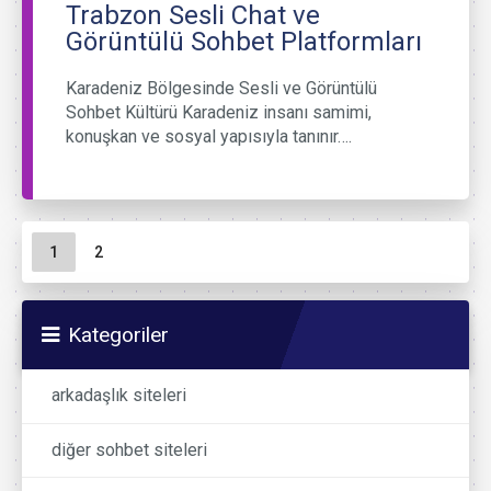
Trabzon Sesli Chat ve
Görüntülü Sohbet Platformları
Karadeniz Bölgesinde Sesli ve Görüntülü
Sohbet Kültürü Karadeniz insanı samimi,
konuşkan ve sosyal yapısıyla tanınır….
Sayfa gezinme
Geçerli Sayfa
Sayfa
1
2
Kategoriler
arkadaşlık siteleri
diğer sohbet siteleri