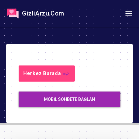
GizliArzu.Com
Herkez Burada
MOBIL SOHBETE BAĞLAN