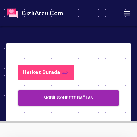
GizliArzu.Com
Herkez Burada
MOBIL SOHBETE BAĞLAN