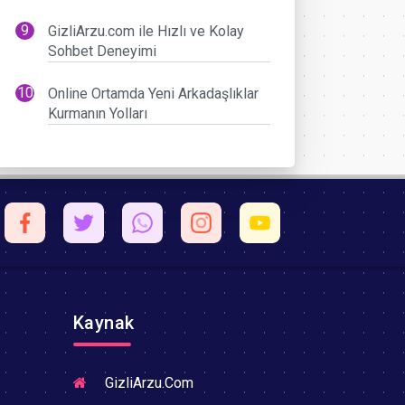
GizliArzu.com ile Hızlı ve Kolay
Sohbet Deneyimi
Online Ortamda Yeni Arkadaşlıklar
Kurmanın Yolları
Kaynak
GizliArzu.Com