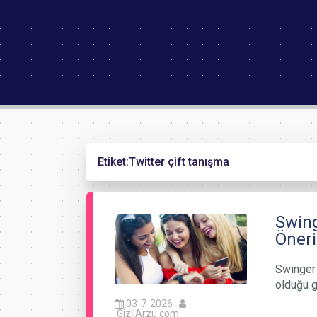
Etiket:
Twitter çift tanışma
Swing
Öneri
Swinger 
olduğu g
03-7-2026
GizliArzu.com