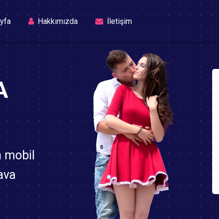
(current)
yfa
Hakkımızda
İletişim
A
n mobil
ava