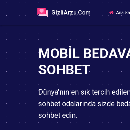
GizliArzu.Com
Ana Sa
MOBIL BEDAV
SOHBET
Dünya'nın en sık tercih edile
sohbet odalarında sizde bed
sohbet edin.