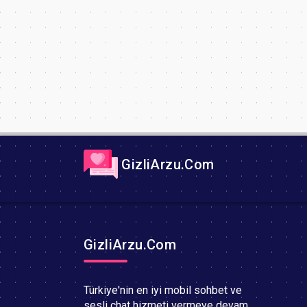
GizliArzu.Com
GizliArzu.Com
Türkiye'nin en iyi mobil sohbet ve
sesli chat hizmeti vermeye devam