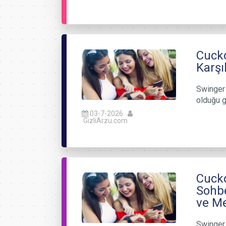
Cucko
Karşı
Swinger 
olduğu g
03-7-2026
GizliArzu.com
Cucko
Sohbe
ve Me
Swinger 