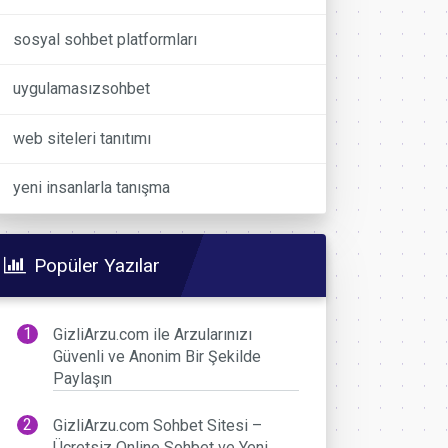
sosyal sohbet platformları
uygulamasızsohbet
web siteleri tanıtımı
yeni insanlarla tanışma
Popüler Yazılar
GizliArzu.com ile Arzularınızı
Güvenli ve Anonim Bir Şekilde
Paylaşın
GizliArzu.com Sohbet Sitesi –
Ücretsiz Online Sohbet ve Yeni