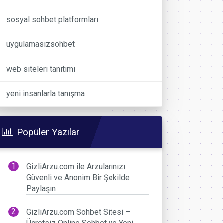
sosyal sohbet platformları
uygulamasızsohbet
web siteleri tanıtımı
yeni insanlarla tanışma
Popüler Yazılar
GizliArzu.com ile Arzularınızı
Güvenli ve Anonim Bir Şekilde
Paylaşın
GizliArzu.com Sohbet Sitesi –
Ücretsiz Online Sohbet ve Yeni