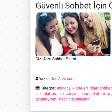
Güvenli Sohbet İçin 
GizliArzu Sohbet Sitesi
Yazar:
GizliArzu.com
Kategori:
arkadaşlık siteleri
,
diğer sohbet 
chat platformları
,
sosyal sohbet platformları
tanıtımı
,
yeni insanlarla tanışma