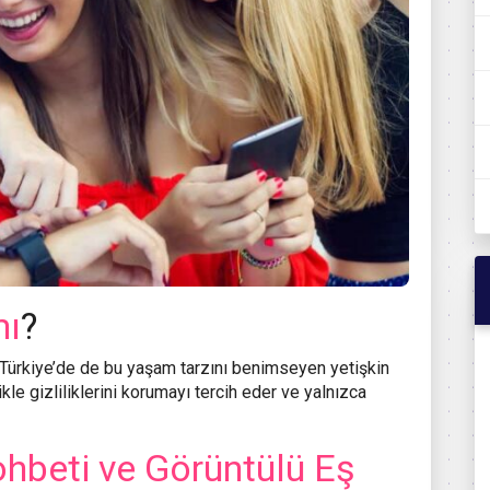
mı
?
 Türkiye’de de bu yaşam tarzını benimseyen yetişkin
ikle gizliliklerini korumayı tercih eder ve yalnızca
hbeti ve Görüntülü Eş