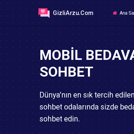
GizliArzu.Com
Ana Sa
MOBIL BEDAV
SOHBET
Dünya'nın en sık tercih edile
sohbet odalarında sizde bed
sohbet edin.