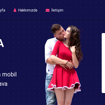
(current)
yfa
Hakkımızda
İletişim
A
n mobil
ava