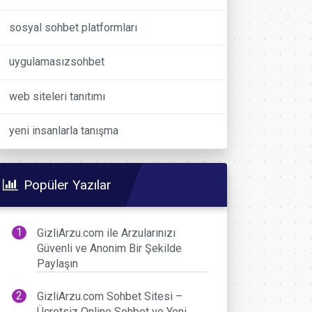
sosyal sohbet platformları
uygulamasızsohbet
web siteleri tanıtımı
yeni insanlarla tanışma
Popüler Yazılar
GizliArzu.com ile Arzularınızı
Güvenli ve Anonim Bir Şekilde
Paylaşın
GizliArzu.com Sohbet Sitesi –
Ücretsiz Online Sohbet ve Yeni