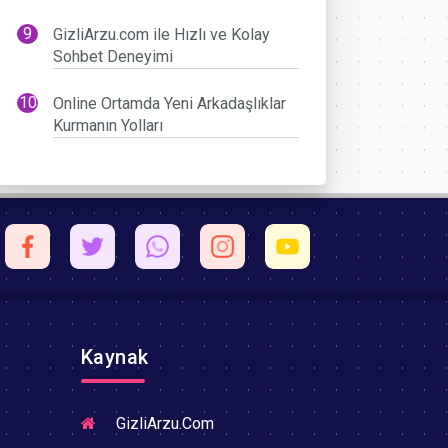
GizliArzu.com ile Hızlı ve Kolay
Sohbet Deneyimi
Online Ortamda Yeni Arkadaşlıklar
Kurmanın Yolları
Kaynak
GizliArzu.Com