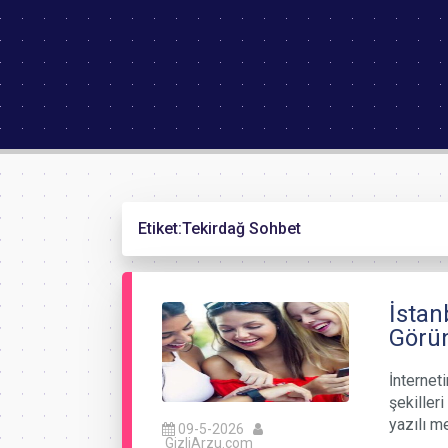
Etiket:
Tekirdağ Sohbet
İstan
Görün
İnterneti
şekiller
yazılı m
09-5-2026
GizliArzu.com