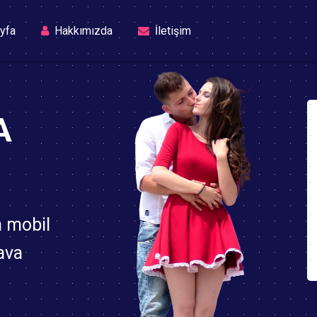
(current)
yfa
Hakkımızda
İletişim
A
n mobil
ava