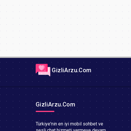
GizliArzu.Com
GizliArzu.Com
Türkiye'nin en iyi mobil sohbet ve
sesli chat hizmeti vermeye devam