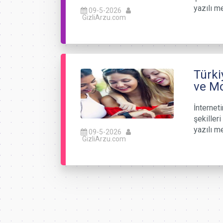
yazılı m
09-5-2026
GizliArzu.com
Türki
ve Mo
İnterneti
şekiller
yazılı m
09-5-2026
GizliArzu.com