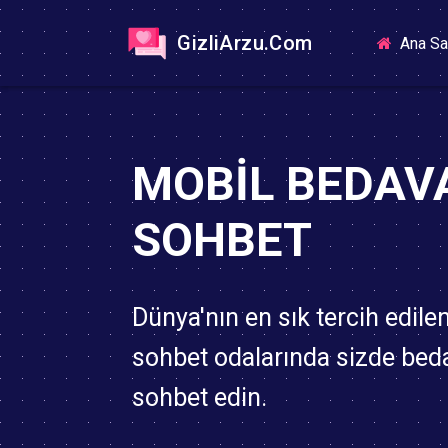
GizliArzu.Com
Ana Sa
MOBIL BEDAV
SOHBET
Dünya'nın en sık tercih edile
sohbet odalarında sizde bed
sohbet edin.