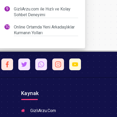
GizliArzu.com ile Hızlı ve Kolay
Sohbet Deneyimi
Online Ortamda Yeni Arkadaşlıklar
Kurmanın Yolları
Kaynak
GizliArzu.Com