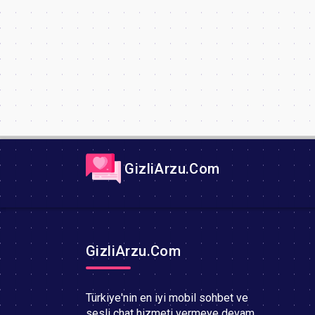
GizliArzu.Com
GizliArzu.Com
Türkiye'nin en iyi mobil sohbet ve
sesli chat hizmeti vermeye devam