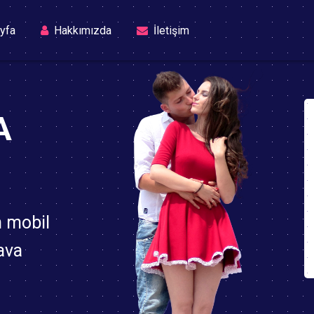
(current)
yfa
Hakkımızda
İletişim
A
n mobil
ava