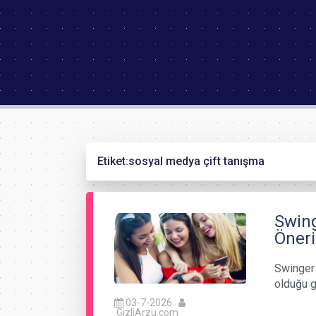
Etiket:
sosyal medya çift tanışma
Swing
Öneri
Swinger 
olduğu g
03-7-2026
GizliArzu.com