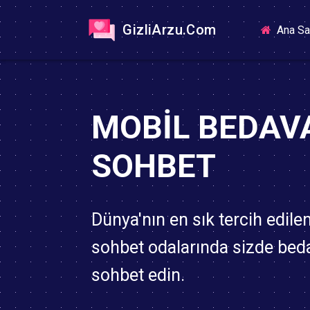
GizliArzu.Com
Ana Sa
MOBIL BEDAV
SOHBET
Dünya'nın en sık tercih edile
sohbet odalarında sizde bed
sohbet edin.