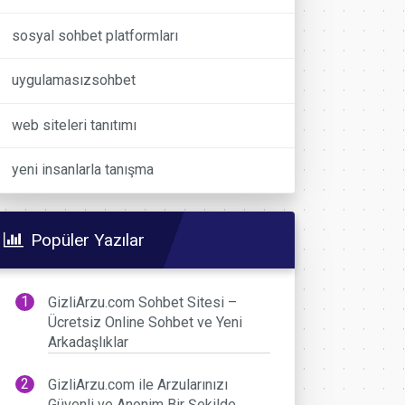
sosyal sohbet platformları
uygulamasızsohbet
web siteleri tanıtımı
yeni insanlarla tanışma
Popüler Yazılar
GizliArzu.com Sohbet Sitesi –
Ücretsiz Online Sohbet ve Yeni
Arkadaşlıklar
GizliArzu.com ile Arzularınızı
Güvenli ve Anonim Bir Şekilde