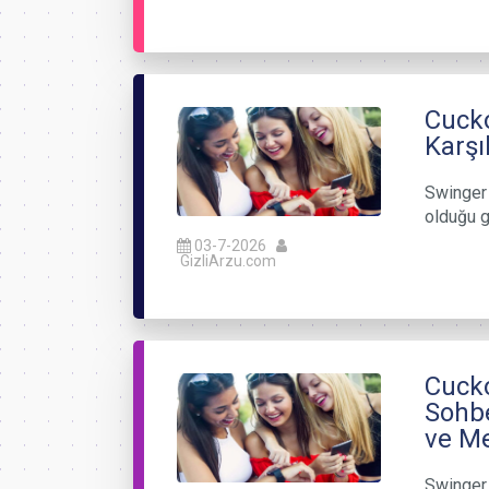
Cucko
Karşı
Swinger 
olduğu g
03-7-2026
GizliArzu.com
Cucko
Sohbe
ve Me
Swinger 