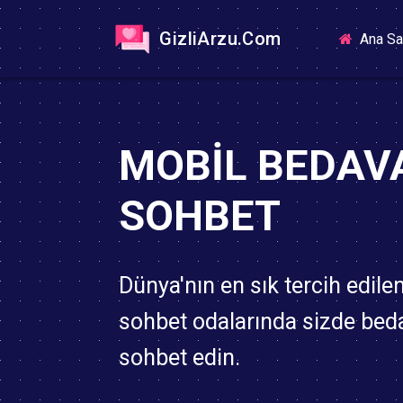
GizliArzu.Com
Ana Sa
MOBIL BEDAV
SOHBET
Dünya'nın en sık tercih edile
sohbet odalarında sizde bed
sohbet edin.