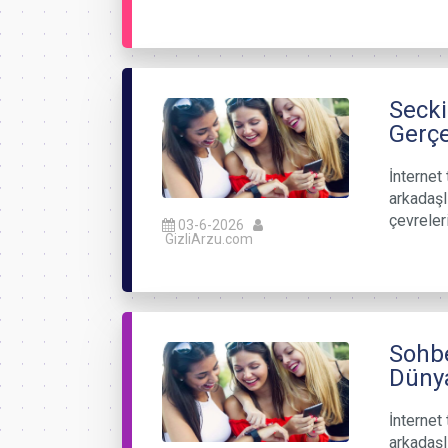
Secki
Gerçe
İnternet 
arkadaşl
çevreler
03-6-2026
GizliArzu.com
Sohbe
Düny
İnternet 
arkadaşl