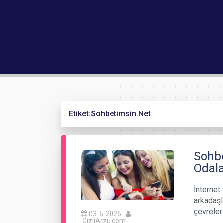
Etiket:
Sohbetimsin.Net
Sohbe
Odala
İnternet 
arkadaşl
çevreler
03-6-2026
GizliArzu.com