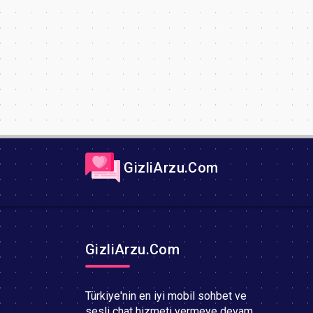
GizliArzu.Com
GizliArzu.Com
Türkiye'nin en iyi mobil sohbet ve
sesli chat hizmeti vermeye devam