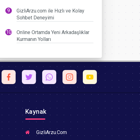
GizliArzu.com ile Hızlı ve Kolay
Sohbet Deneyimi
Online Ortamda Yeni Arkadaşlıklar
Kurmanın Yolları
Kaynak
GizliArzu.Com