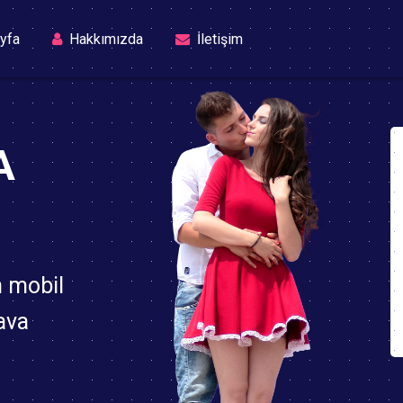
(current)
yfa
Hakkımızda
İletişim
A
n mobil
ava