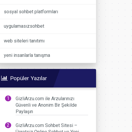
sosyal sohbet platformları
uygulamasızsohbet
web siteleri tanıtımı
yeni insanlarla tanışma
Popüler Yazılar
GizliArzu.com ile Arzularınızı
Güvenli ve Anonim Bir Şekilde
Paylaşın
GizliArzu.com Sohbet Sitesi –
Ücretsiz Online Sohbet ve Yeni