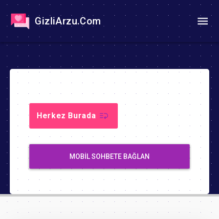
GizliArzu.Com
Herkez Burada
MOBIL SOHBETE BAĞLAN