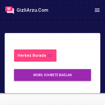
GizliArzu.Com
Herkez Burada
MOBIL SOHBETE BAĞLAN