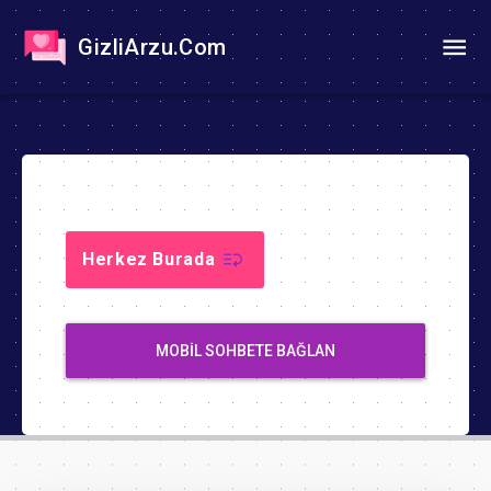
GizliArzu.Com
Herkez Burada
MOBIL SOHBETE BAĞLAN