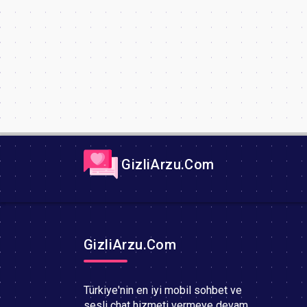
GizliArzu.Com
GizliArzu.Com
Türkiye'nin en iyi mobil sohbet ve
sesli chat hizmeti vermeye devam