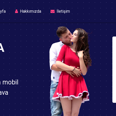
(current)
yfa
Hakkımızda
İletişim
A
n mobil
ava