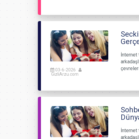
Secki
Gerçe
İnternet 
arkadaşl
çevreler
03-6-2026
GizliArzu.com
Sohbe
Düny
İnternet 
arkadaşl