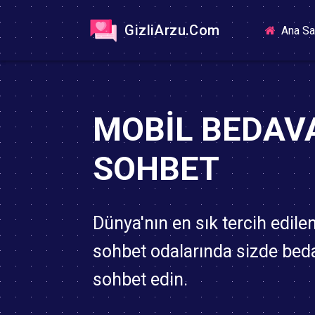
GizliArzu.Com
Ana Sa
MOBIL BEDAV
SOHBET
Dünya'nın en sık tercih edile
sohbet odalarında sizde bed
sohbet edin.