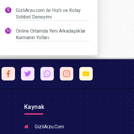
GizliArzu.com ile Hızlı ve Kolay
Sohbet Deneyimi
Online Ortamda Yeni Arkadaşlıklar
Kurmanın Yolları
Kaynak
GizliArzu.Com