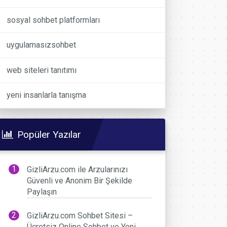
sosyal sohbet platformları
uygulamasızsohbet
web siteleri tanıtımı
yeni insanlarla tanışma
Popüler Yazılar
GizliArzu.com ile Arzularınızı
Güvenli ve Anonim Bir Şekilde
Paylaşın
GizliArzu.com Sohbet Sitesi –
Ücretsiz Online Sohbet ve Yeni