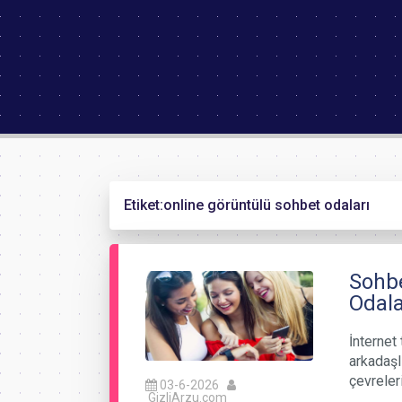
Etiket:
online görüntülü sohbet odaları
Sohbe
Odala
İnternet 
arkadaşl
çevreler
03-6-2026
GizliArzu.com