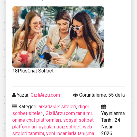
18PlusChat Sohbet
Yazar:
GizliArzu.com
Görüntüleme: 55 defa
Kategori:
arkadaşlık siteleri
,
diğer
sohbet siteleri
,
GizliArzu.com tanıtımı
,
Yayınlanma
online chat platformları
,
sosyal sohbet
Tarihi: 24
platformları
,
uygulamasızsohbet
,
web
Nisan
siteleri tanıtımı
,
yeni insanlarla tanışma
2026