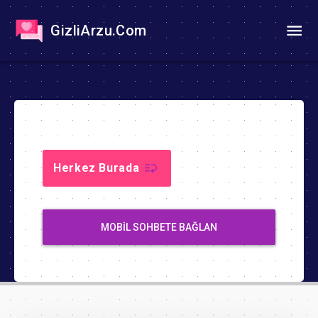
GizliArzu.Com
Herkez Burada
MOBIL SOHBETE BAĞLAN