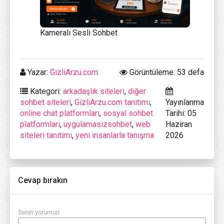
Kameralı Sesli Sohbet
Yazar:
GizliArzu.com
Görüntüleme: 53 defa
Kategori:
arkadaşlık siteleri
,
diğer
sohbet siteleri
,
GizliArzu.com tanıtımı
,
Yayınlanma
online chat platformları
,
sosyal sohbet
Tarihi: 05
platformları
,
uygulamasızsohbet
,
web
Haziran
siteleri tanıtımı
,
yeni insanlarla tanışma
2026
Cevap bırakın
Senin yorumun