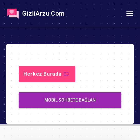
GizliArzu.Com
Herkez Burada
MOBIL SOHBETE BAĞLAN