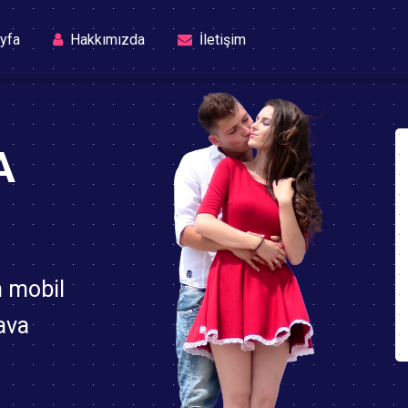
(current)
yfa
Hakkımızda
İletişim
A
n mobil
ava