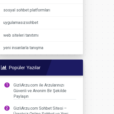
sosyal sohbet platformları
uygulamasızsohbet
web siteleri tanıtımı
yeni insanlarla tanışma
Popüler Yazılar
GizliArzu.com ile Arzularınızı
Güvenli ve Anonim Bir Şekilde
Paylaşın
GizliArzu.com Sohbet Sitesi –
Ücretsiz Online Sohbet ve Yeni