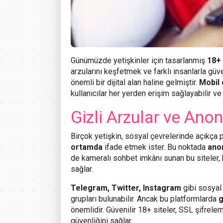
Günümüzde yetişkinler için tasarlanmış
18+ 
arzularını keşfetmek ve farklı insanlarla güve
önemli bir dijital alan haline gelmiştir.
Mobil 
kullanıcılar her yerden erişim sağlayabilir ve 
Gizli Arzular ve An
Birçok yetişkin, sosyal çevrelerinde açıkça 
ortamda
ifade etmek ister. Bu noktada
ano
de kameralı sohbet imkânı sunan bu siteler, k
sağlar.
Telegram, Twitter, Instagram
gibi sosyal
grupları bulunabilir. Ancak bu platformlarda
g
önemlidir. Güvenilir 18+ siteler, SSL şifrele
güvenliğini sağlar.