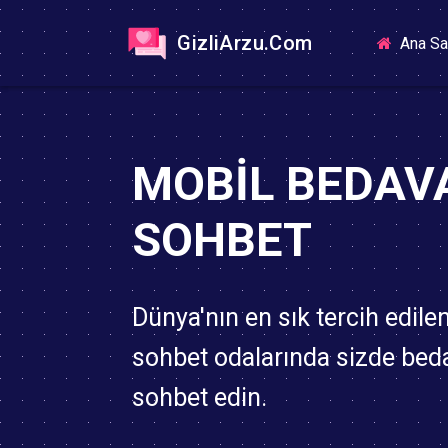
GizliArzu.Com
Ana Sa
MOBIL BEDAV
SOHBET
Dünya'nın en sık tercih edile
sohbet odalarında sizde bed
sohbet edin.