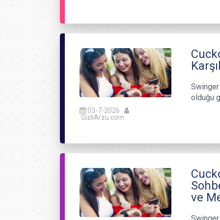
Cucko
Karşı
Swinger 
olduğu g
03-7-2026
GizliArzu.com
Cucko
Sohbe
ve Me
Swinger 