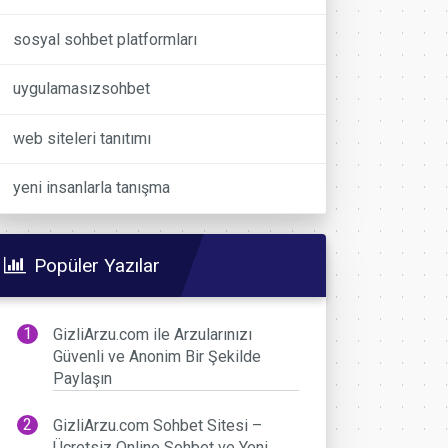
sosyal sohbet platformları
uygulamasızsohbet
web siteleri tanıtımı
yeni insanlarla tanışma
Popüler Yazılar
GizliArzu.com ile Arzularınızı
Güvenli ve Anonim Bir Şekilde
Paylaşın
GizliArzu.com Sohbet Sitesi –
Ücretsiz Online Sohbet ve Yeni