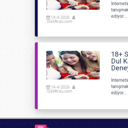
İnterneti
tanışmak
ediyor….
14-4-2026
GizliArzu.com
18+ S
Dul K
Dene
İnterneti
tanışmak
14-4-2026
GizliArzu.com
ediyor….