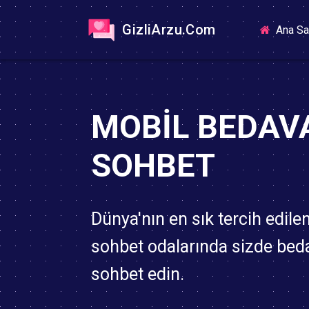
GizliArzu.Com
Ana Sa
MOBIL BEDAV
SOHBET
Dünya'nın en sık tercih edile
sohbet odalarında sizde bed
sohbet edin.