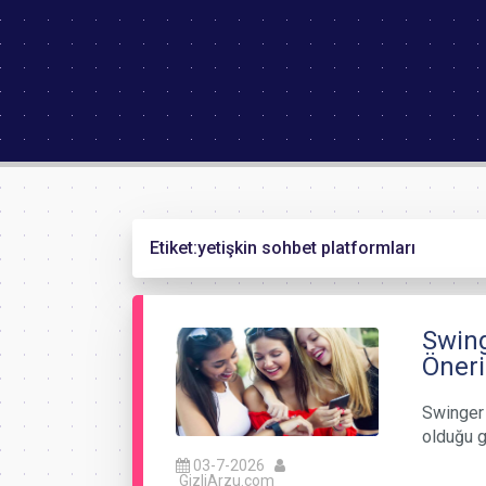
Etiket:
yetişkin sohbet platformları
Swing
Öneri
Swinger 
olduğu g
03-7-2026
GizliArzu.com