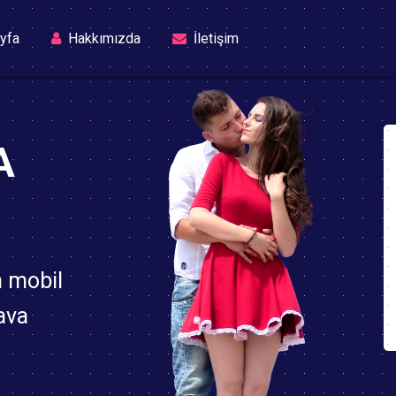
(current)
yfa
Hakkımızda
İletişim
A
n mobil
ava