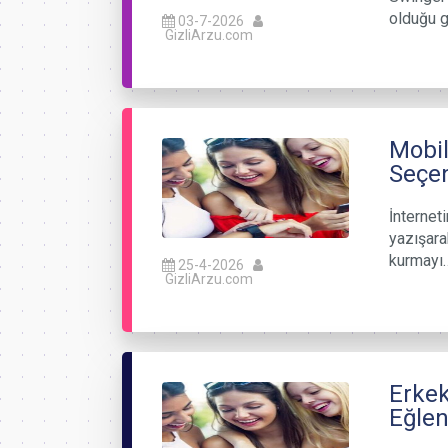
olduğu g
03-7-2026
GizliArzu.com
Mobil
Seçe
İnterneti
yazışara
kurmayı
25-4-2026
GizliArzu.com
Erkek
Eğlen