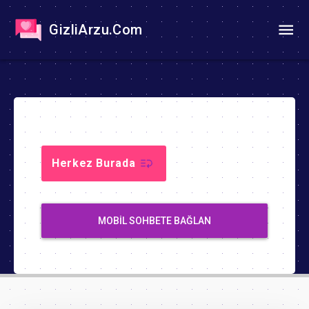
GizliArzu.Com
Herkez Burada
MOBIL SOHBETE BAĞLAN