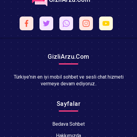
GizliArzu.Com
Türkiye'nin en iyi mobil sohbet ve sesli chat hizmeti
vermeye devam ediyoruz..
Sayfalar
Bedava Sohbet
Hakkımızda