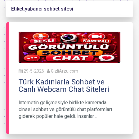
Etiket:
yabancı sohbet sitesi
29-5-2026
GizliArzu.com
Türk Kadınlarla Sohbet ve
Canlı Webcam Chat Siteleri
İnternetin gelişmesiyle birlikte kamerada
cinsel sohbet ve görüntülü chat platformları
giderek popüler hale geldi. İnsanlar…