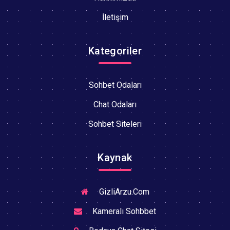
İletişim
Kategoriler
Sohbet Odaları
Chat Odaları
Sohbet Siteleri
Kaynak
GizliArzu.Com
Kameralı Sohbbet