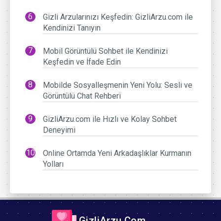
Gizli Arzularınızı Keşfedin: GizliArzu.com ile
Kendinizi Tanıyın
Mobil Görüntülü Sohbet ile Kendinizi
Keşfedin ve İfade Edin
Mobilde Sosyalleşmenin Yeni Yolu: Sesli ve
Görüntülü Chat Rehberi
GizliArzu.com ile Hızlı ve Kolay Sohbet
Deneyimi
Online Ortamda Yeni Arkadaşlıklar Kurmanın
Yolları
GizliArzu.Com