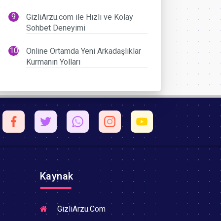
GizliArzu.com ile Hızlı ve Kolay
Sohbet Deneyimi
Online Ortamda Yeni Arkadaşlıklar
Kurmanın Yolları
Kaynak
GizliArzu.Com