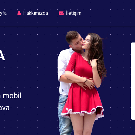
(current)
yfa
Hakkımızda
İletişim
A
n mobil
ava