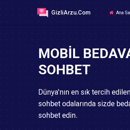
GizliArzu.Com
Ana Sa
MOBIL BEDAV
SOHBET
Dünya'nın en sık tercih edile
sohbet odalarında sizde bed
sohbet edin.