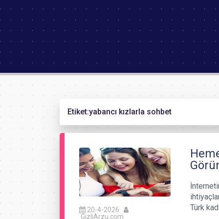
Etiket:
yabancı kızlarla sohbet
Hemen
Görün
İnternet
ihtiyaçla
Türk kad
20-4-2026
GizliArzu.com