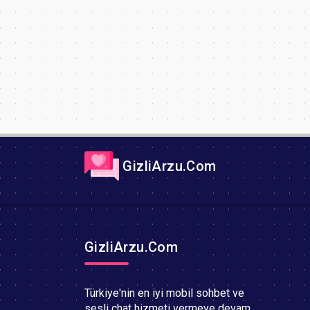
GizliArzu.Com
GizliArzu.Com
Türkiye'nin en iyi mobil sohbet ve
sesli chat hizmeti vermeye devam