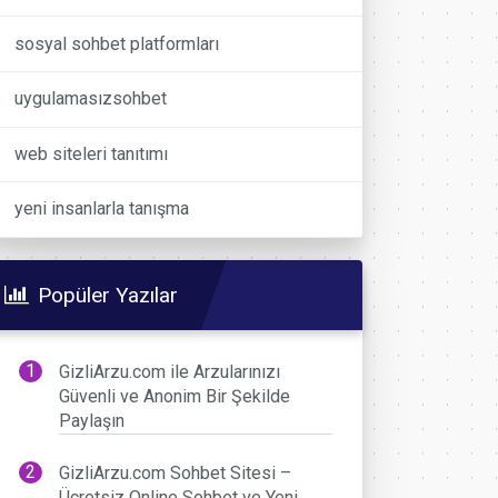
sosyal sohbet platformları
uygulamasızsohbet
web siteleri tanıtımı
yeni insanlarla tanışma
Popüler Yazılar
GizliArzu.com ile Arzularınızı
Güvenli ve Anonim Bir Şekilde
Paylaşın
GizliArzu.com Sohbet Sitesi –
Ücretsiz Online Sohbet ve Yeni