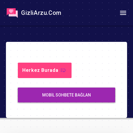
GizliArzu.Com
Herkez Burada
MOBIL SOHBETE BAĞLAN