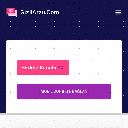
GizliArzu.Com
Herkez Burada
MOBIL SOHBETE BAĞLAN