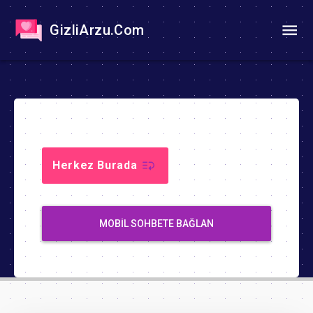
GizliArzu.Com
Herkez Burada
MOBIL SOHBETE BAĞLAN