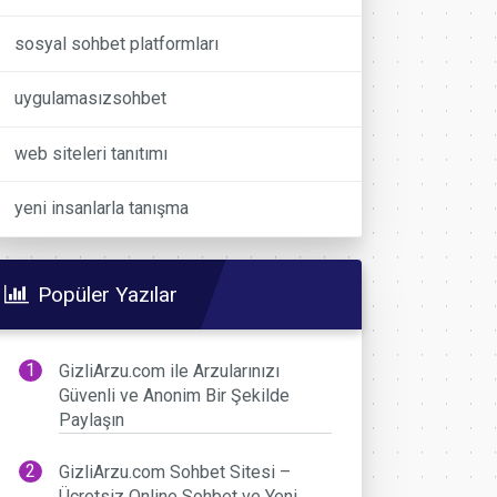
sosyal sohbet platformları
uygulamasızsohbet
web siteleri tanıtımı
yeni insanlarla tanışma
Popüler Yazılar
GizliArzu.com ile Arzularınızı
Güvenli ve Anonim Bir Şekilde
Paylaşın
GizliArzu.com Sohbet Sitesi –
Ücretsiz Online Sohbet ve Yeni