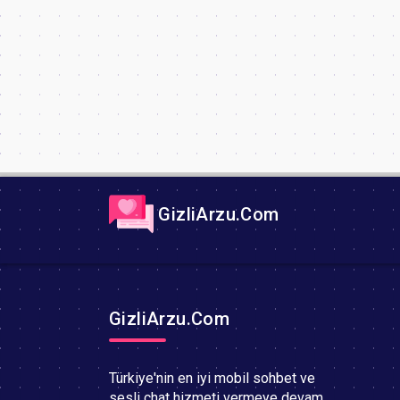
GizliArzu.Com
GizliArzu.Com
Türkiye'nin en iyi mobil sohbet ve
sesli chat hizmeti vermeye devam