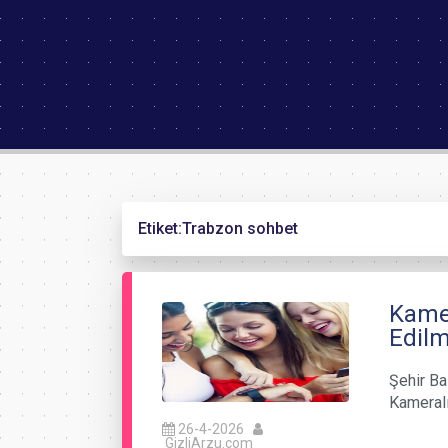
Etiket:
Trabzon sohbet
Kamer
Edilm
Şehir Ba
Kameralı
26-4-2026
GizliArzu.com