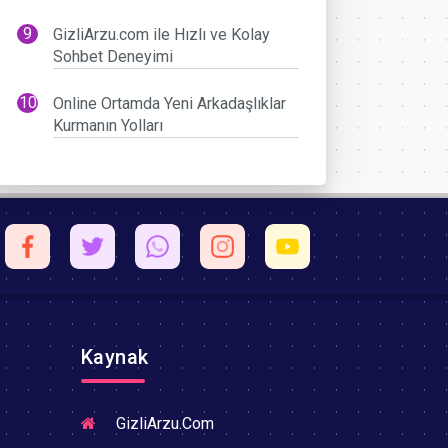
GizliArzu.com ile Hızlı ve Kolay
Sohbet Deneyimi
Online Ortamda Yeni Arkadaşlıklar
Kurmanın Yolları
Kaynak
GizliArzu.Com