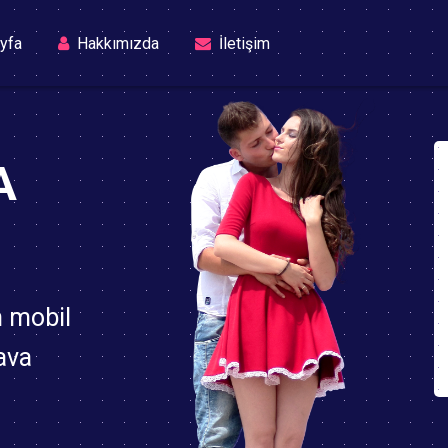
(current)
yfa
Hakkımızda
İletişim
A
n mobil
ava