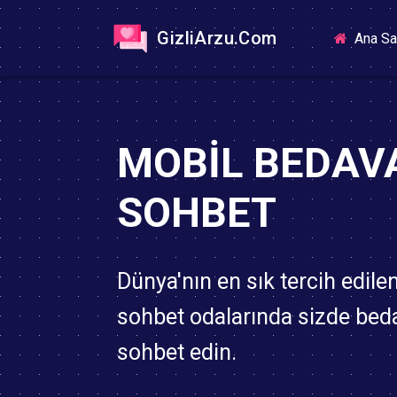
GizliArzu.Com
Ana Sa
MOBIL BEDAV
SOHBET
Dünya'nın en sık tercih edile
sohbet odalarında sizde bed
sohbet edin.