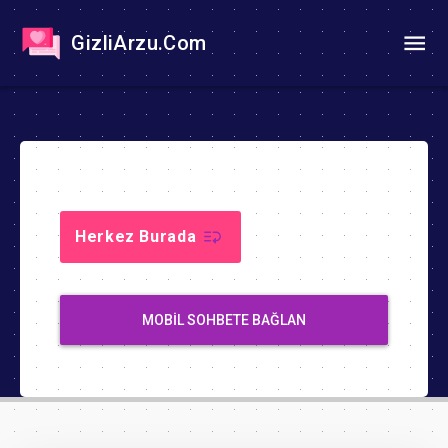
GizliArzu.Com
Herkez Burada
MOBIL SOHBETE BAĞLAN