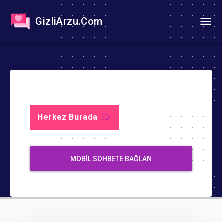
GizliArzu.Com
Herkez Burada
MOBIL SOHBETE BAĞLAN