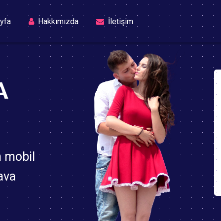
(current)
yfa
Hakkımızda
İletişim
A
n mobil
ava