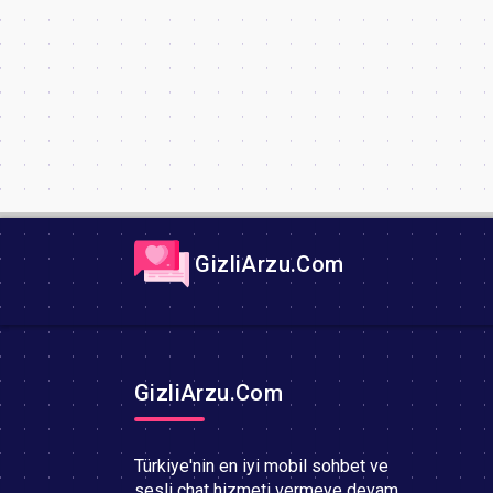
GizliArzu.Com
GizliArzu.Com
Türkiye'nin en iyi mobil sohbet ve
sesli chat hizmeti vermeye devam