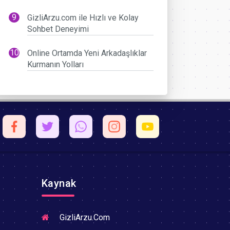
GizliArzu.com ile Hızlı ve Kolay
Sohbet Deneyimi
Online Ortamda Yeni Arkadaşlıklar
Kurmanın Yolları
Kaynak
GizliArzu.Com