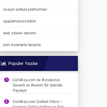
sosyal sohbet platformları
uygulamasızsohbet
web siteleri tanıtımı
yeni insanlarla tanışma
Popüler Yazılar
GizliArzu.com ile Arzularınızı
Güvenli ve Anonim Bir Şekilde
Paylaşın
GizliArzu.com Sohbet Sitesi –
Ücretsiz Online Sohbet ve Yeni