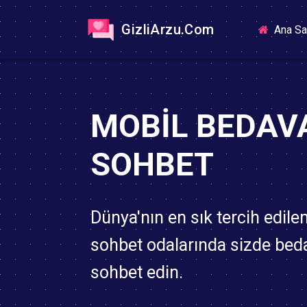
GizliArzu.Com
Ana Sa
MOBIL BEDAV
SOHBET
Dünya'nın en sık tercih edile
sohbet odalarında sizde bed
sohbet edin.