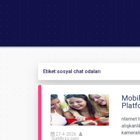
Etiket:
sosyal chat odaları
Mobil
Platfo
nternet t
alışkanlı
kameral
27-4-2026
GizliArzu.com