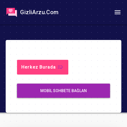
GizliArzu.Com
Herkez Burada
MOBIL SOHBETE BAĞLAN