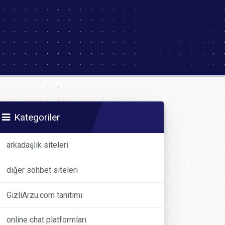
Kategoriler
arkadaşlık siteleri
diğer sohbet siteleri
GizliArzu.com tanıtımı
online chat platformları