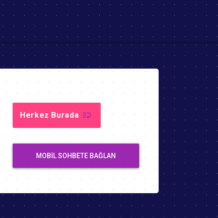
Herkez Burada
MOBIL SOHBETE BAĞLAN