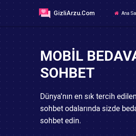
GizliArzu.Com
Ana Sa
MOBIL BEDAV
SOHBET
Dünya'nın en sık tercih edile
sohbet odalarında sizde bed
sohbet edin.