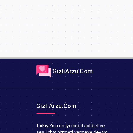
GizliArzu.Com
GizliArzu.Com
Türkiye'nin en iyi mobil sohbet ve
sesli chat hizmeti vermeye devam