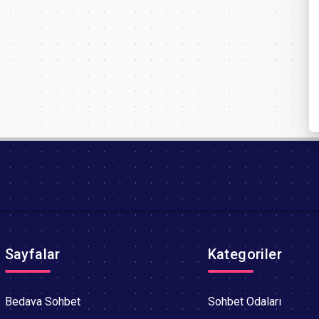
Sayfalar
Kategoriler
Bedava Sohbet
Sohbet Odaları