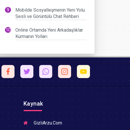
Mobilde Sosyalleşmenin Yeni Yolu:
Sesli ve Görüntülü Chat Rehberi
Online Ortamda Yeni Arkadaşlıklar
Kurmanın Yolları
Kaynak
GizliArzu.Com