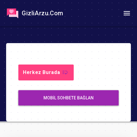
GizliArzu.Com
Herkez Burada
MOBIL SOHBETE BAĞLAN