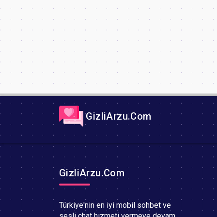
GizliArzu.Com
GizliArzu.Com
Türkiye'nin en iyi mobil sohbet ve
sesli chat hizmeti vermeye devam