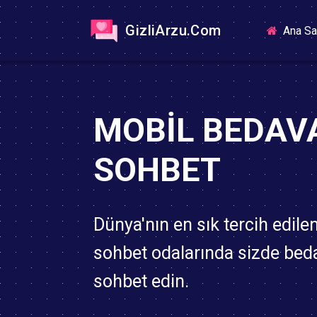
GizliArzu.Com
Ana Sa
MOBIL BEDAV
SOHBET
Dünya'nın en sık tercih edile
sohbet odalarında sizde bed
sohbet edin.