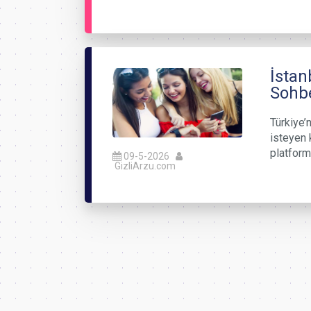
İstan
Sohbe
Türkiye’n
isteyen 
platform
09-5-2026
GizliArzu.com