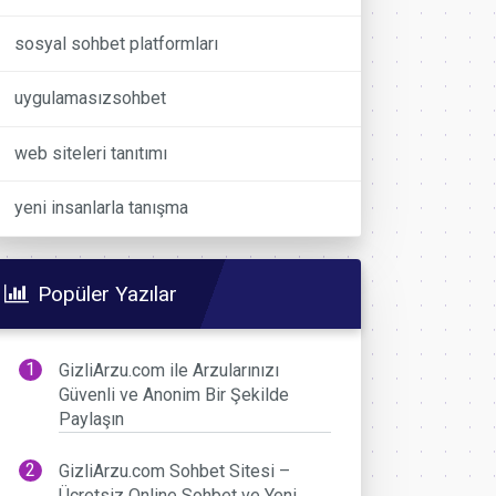
sosyal sohbet platformları
uygulamasızsohbet
web siteleri tanıtımı
yeni insanlarla tanışma
Popüler Yazılar
GizliArzu.com ile Arzularınızı
Güvenli ve Anonim Bir Şekilde
Paylaşın
GizliArzu.com Sohbet Sitesi –
Ücretsiz Online Sohbet ve Yeni