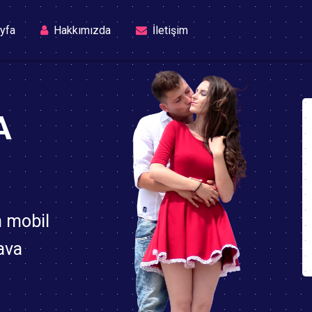
(current)
yfa
Hakkımızda
İletişim
A
n mobil
ava