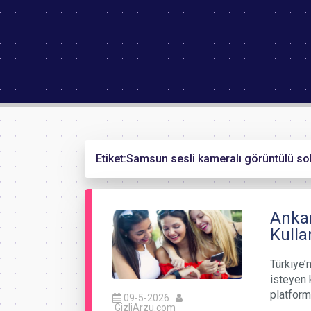
Etiket:
Samsun sesli kameralı görüntülü so
Ankar
Kulla
Türkiye’n
isteyen 
platform
09-5-2026
GizliArzu.com