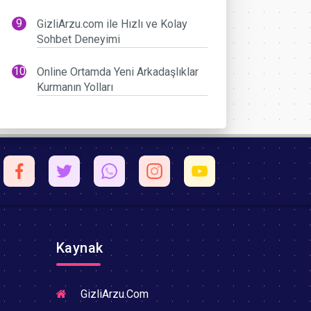
GizliArzu.com ile Hızlı ve Kolay
Sohbet Deneyimi
Online Ortamda Yeni Arkadaşlıklar
Kurmanın Yolları
Kaynak
GizliArzu.Com