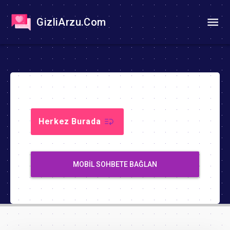
GizliArzu.Com
Herkez Burada
MOBIL SOHBETE BAĞLAN