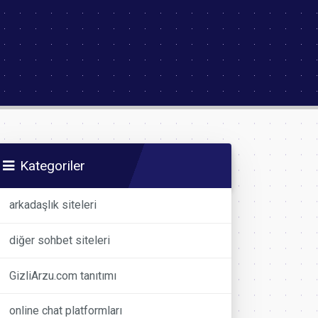
Kategoriler
arkadaşlık siteleri
diğer sohbet siteleri
GizliArzu.com tanıtımı
online chat platformları