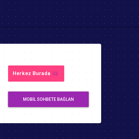
Herkez Burada
MOBIL SOHBETE BAĞLAN