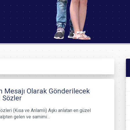
 Mesajı Olarak Gönderilecek
 Sözler
özleri (Kısa ve Anlamlı) Aşkı anlatan en güzel
kalpten gelen ve samimi…