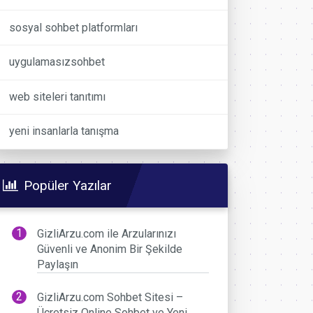
sosyal sohbet platformları
uygulamasızsohbet
web siteleri tanıtımı
yeni insanlarla tanışma
Popüler Yazılar
GizliArzu.com ile Arzularınızı
Güvenli ve Anonim Bir Şekilde
Paylaşın
GizliArzu.com Sohbet Sitesi –
Ücretsiz Online Sohbet ve Yeni