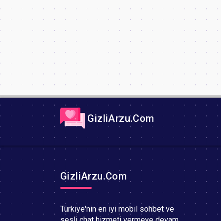
GizliArzu.Com
GizliArzu.Com
Türkiye'nin en iyi mobil sohbet ve
sesli chat hizmeti vermeye devam