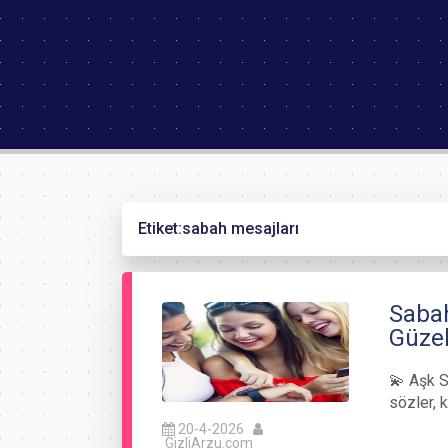
Etiket:
sabah mesajları
Sabah
Güzel
💫 Aşk S
sözler, 
20-4-2026
GizliArzu.com