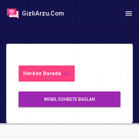
GizliArzu.Com
Herkez Burada
MOBIL SOHBETE BAĞLAN