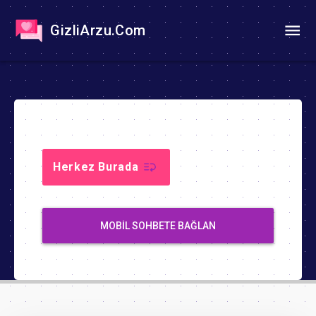
GizliArzu.Com
Herkez Burada
MOBIL SOHBETE BAĞLAN