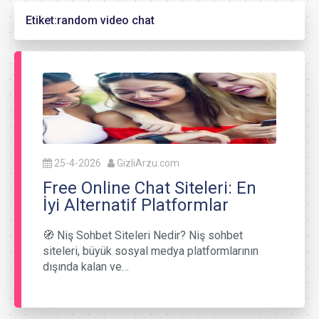
Etiket:
random video chat
25-4-2026
GizliArzu.com
Free Online Chat Siteleri: En
İyi Alternatif Platformlar
🧭 Niş Sohbet Siteleri Nedir? Niş sohbet
siteleri, büyük sosyal medya platformlarının
dışında kalan ve…