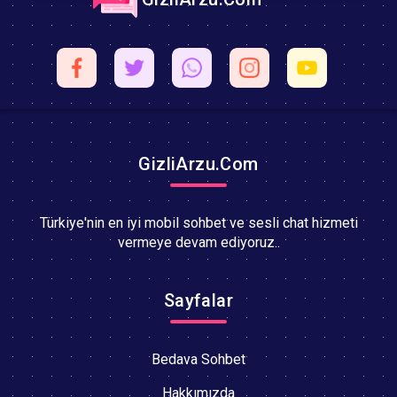
GizliArzu.Com
Türkiye'nin en iyi mobil sohbet ve sesli chat hizmeti
vermeye devam ediyoruz..
Sayfalar
Bedava Sohbet
Hakkımızda