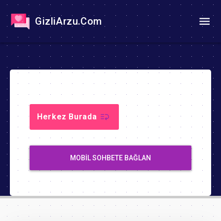
GizliArzu.Com
Herkez Burada
MOBIL SOHBETE BAĞLAN