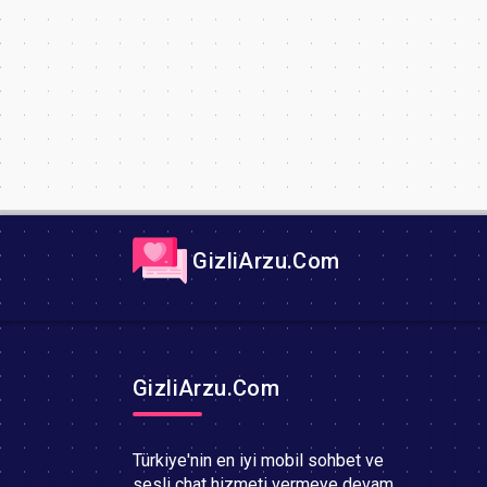
GizliArzu.Com
GizliArzu.Com
Türkiye'nin en iyi mobil sohbet ve
sesli chat hizmeti vermeye devam