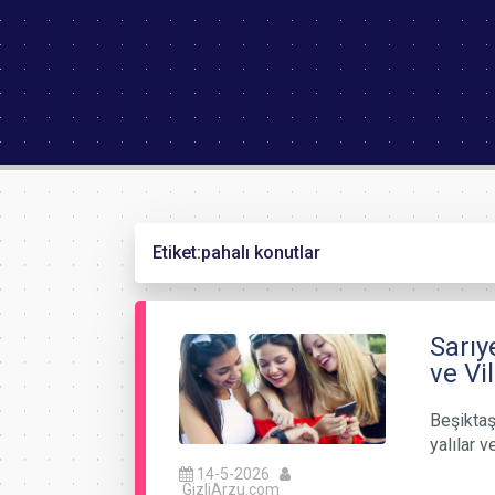
Etiket:
pahalı konutlar
Sarıy
ve Vil
Beşiktaş
yalılar 
14-5-2026
GizliArzu.com