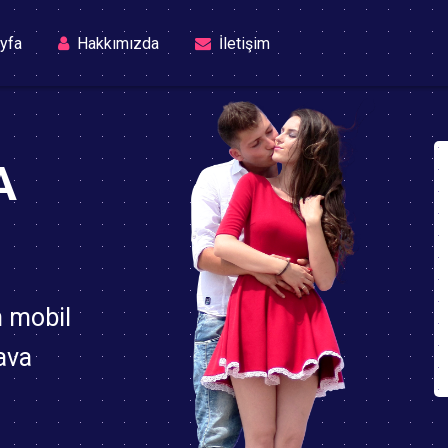
(current)
yfa
Hakkımızda
İletişim
A
n mobil
ava