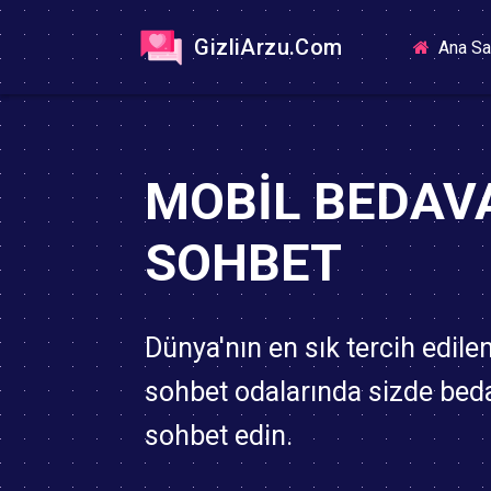
GizliArzu.Com
Ana Sa
MOBIL BEDAV
SOHBET
Dünya'nın en sık tercih edile
sohbet odalarında sizde bed
sohbet edin.