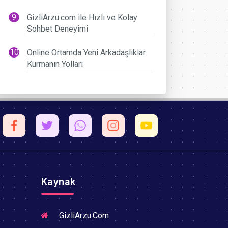
GizliArzu.com ile Hızlı ve Kolay
Sohbet Deneyimi
Online Ortamda Yeni Arkadaşlıklar
Kurmanın Yolları
Kaynak
GizliArzu.Com