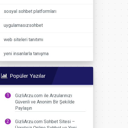
sosyal sohbet platformları
uygulamasızsohbet
web siteleri tanıtımı
yeni insanlarla tanışma
Popüler Yazılar
GizliArzu.com ile Arzularınızı
Güvenli ve Anonim Bir Şekilde
Paylaşın
GizliArzu.com Sohbet Sitesi –
Ücretsiz Online Sohbet ve Yeni