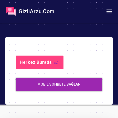
GizliArzu.Com
Herkez Burada
MOBIL SOHBETE BAĞLAN