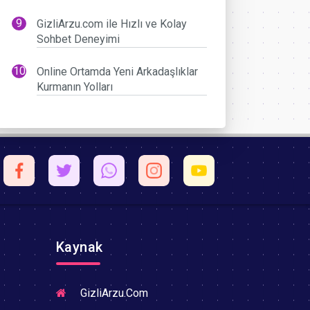
GizliArzu.com ile Hızlı ve Kolay
Sohbet Deneyimi
Online Ortamda Yeni Arkadaşlıklar
Kurmanın Yolları
Kaynak
GizliArzu.Com