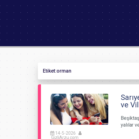
Etiket:
orman
Sarıy
ve Vil
Beşiktaş
yalılar 
14-5-2026
GizliArzu.com