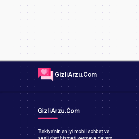
GizliArzu.Com
GizliArzu.Com
Türkiye'nin en iyi mobil sohbet ve
sesli chat hizmeti vermeye devam