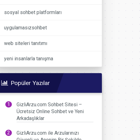
sosyal sohbet platformları
uygulamasızsohbet
web siteleri tanıtımı
yeni insanlarla tanışma
Popüler Yazılar
GizliArzu.com Sohbet Sitesi –
Ücretsiz Online Sohbet ve Yeni
Arkadaşlıklar
GizliArzu.com ile Arzularınızı
Güvenli ve Anonim Bir Şekilde