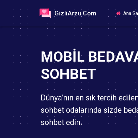
GizliArzu.Com
Ana Sa
MOBIL BEDAV
SOHBET
Dünya'nın en sık tercih edile
sohbet odalarında sizde bed
sohbet edin.