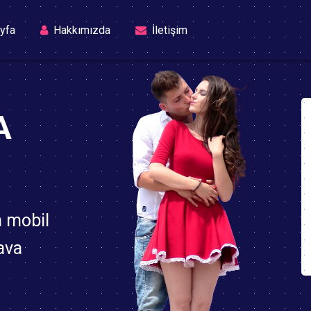
(current)
yfa
Hakkımızda
İletişim
A
n mobil
ava