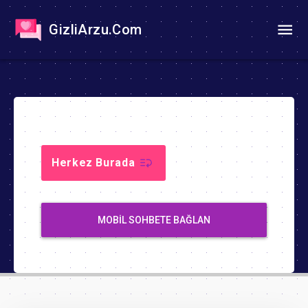
GizliArzu.Com
Herkez Burada
MOBIL SOHBETE BAĞLAN