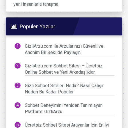
yeni insanlarla tanışma
Popüler Yazılar
GizliArzu.com ile Arzularınızı Güvenli ve
Anonim Bir Şekilde Paylaşın
GizliArzu.com Sohbet Sitesi – Ücretsiz
Online Sohbet ve Yeni Arkadaşlıklar
Gizli Sohbet Siteleri Nedir? Nasıl Çalışır
Neden Bu Kadar Popüler
Sohbet Deneyimini Yeniden Tanımlayan
Platform: GizliArzu
Ücretsiz Sohbet Sitesi Arayanlar İçin En İyi