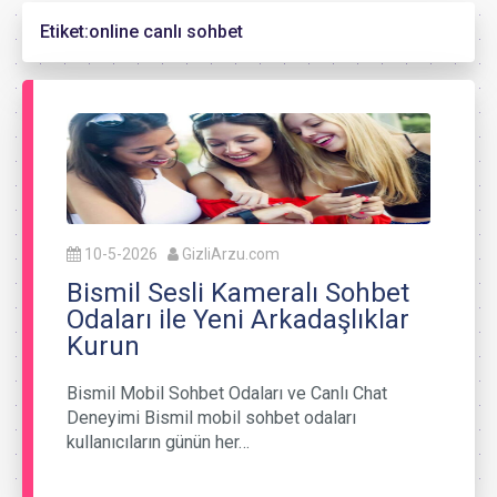
Etiket:
online canlı sohbet
10-5-2026
GizliArzu.com
Bismil Sesli Kameralı Sohbet
Odaları ile Yeni Arkadaşlıklar
Kurun
Bismil Mobil Sohbet Odaları ve Canlı Chat
Deneyimi Bismil mobil sohbet odaları
kullanıcıların günün her…