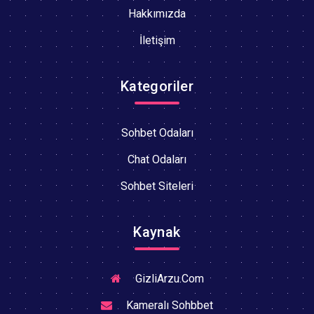
Hakkımızda
İletişim
Kategoriler
Sohbet Odaları
Chat Odaları
Sohbet Siteleri
Kaynak
GizliArzu.Com
Kameralı Sohbbet