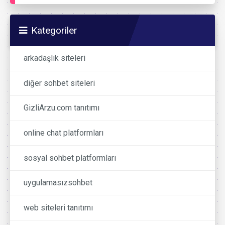
Kategoriler
arkadaşlık siteleri
diğer sohbet siteleri
GizliArzu.com tanıtımı
online chat platformları
sosyal sohbet platformları
uygulamasızsohbet
web siteleri tanıtımı