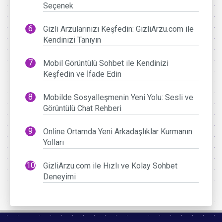
Seçenek
Gizli Arzularınızı Keşfedin: GizliArzu.com ile
Kendinizi Tanıyın
Mobil Görüntülü Sohbet ile Kendinizi
Keşfedin ve İfade Edin
Mobilde Sosyalleşmenin Yeni Yolu: Sesli ve
Görüntülü Chat Rehberi
Online Ortamda Yeni Arkadaşlıklar Kurmanın
Yolları
GizliArzu.com ile Hızlı ve Kolay Sohbet
Deneyimi