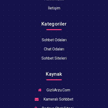
İletişim
Kategoriler
Sohbet Odaları
Chat Odaları
Sohbet Siteleri
Kaynak
GizliArzu.Com
Kameralı Sohbbet