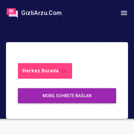
GizliArzu.Com
Herkez Burada
MOBIL SOHBETE BAĞLAN