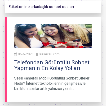
Etiket:
online arkadaşlık sohbet odaları
06-6-2026
GizliArzu.com
Telefondan Görüntülü Sohbet
Yapmanın En Kolay Yolları
Sesli Kameralı Mobil Görüntülü Sohbet Siteleri
Nedir? İnternet teknolojilerinin gelişmesiyle
birlikte insanlar artık yalnızca yazılı…