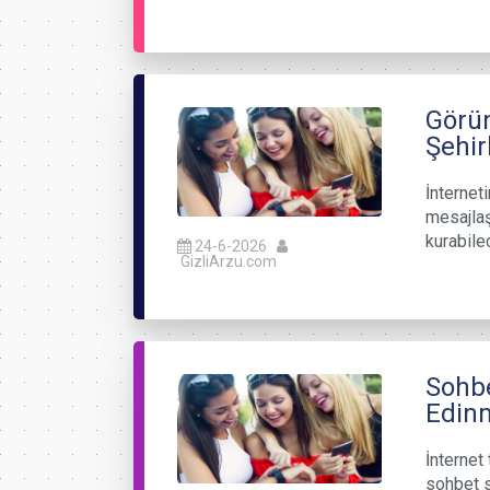
Görün
Şehir
İnterneti
mesajlaş
kurabile
24-6-2026
GizliArzu.com
Sohbe
Edinm
İnternet 
sohbet s