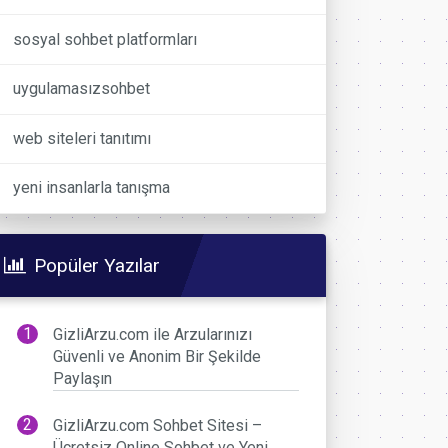
sosyal sohbet platformları
uygulamasızsohbet
web siteleri tanıtımı
yeni insanlarla tanışma
Popüler Yazılar
GizliArzu.com ile Arzularınızı
Güvenli ve Anonim Bir Şekilde
Paylaşın
GizliArzu.com Sohbet Sitesi –
Ücretsiz Online Sohbet ve Yeni