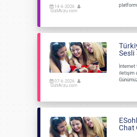
platform
14-6-2026
GizliArzu.com
Türki
Sesli
İnternet 
iletişim
Günümüz
07-6-2026
GizliArzu.com
ESohb
Chat 