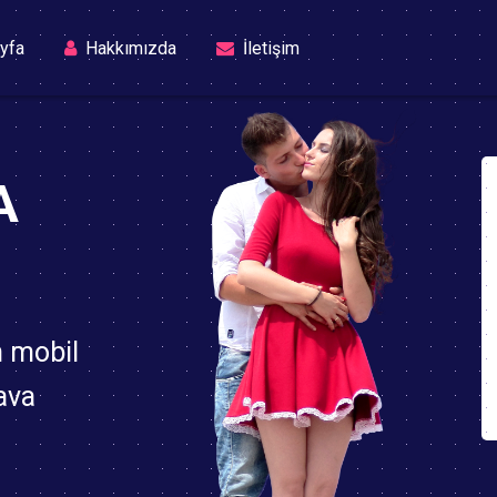
(current)
yfa
Hakkımızda
İletişim
A
n mobil
ava