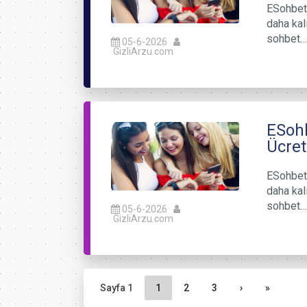
ESohbet
daha kal
sohbet…
05-6-2026
GizliArzu.com
ESohb
Ücret
ESohbet
daha kal
sohbet…
05-6-2026
GizliArzu.com
Sayfa gezinme
Geçerli Sayfa
Sayfa
Sayfa
Sayfa 1
1
2
3
›
»