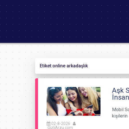
Etiket:
online arkadaşlık
Aşk S
İnsan
Mobil So
kişileri
02-8-2026
GizliArzu.com