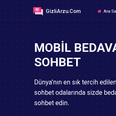
GizliArzu.Com
Ana Sa
MOBIL BEDAV
SOHBET
Dünya'nın en sık tercih edile
sohbet odalarında sizde bed
sohbet edin.